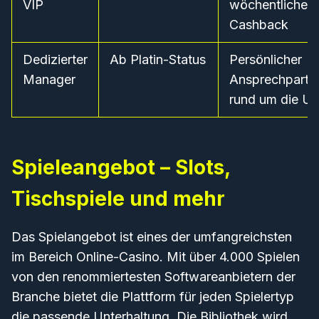
VIP
wöchentlicher
Cashback
Dedizierter
Ab Platin-Status
Persönlicher
Manager
Ansprechpartn
rund um die Uh
Spieleangebot – Slots,
Tischspiele und mehr
Das Spielangebot ist eines der umfangreichsten
im Bereich Online-Casino. Mit über 4.000 Spielen
von den renommiertesten Softwareanbietern der
Branche bietet die Plattform für jeden Spielertyp
die passende Unterhaltung. Die Bibliothek wird