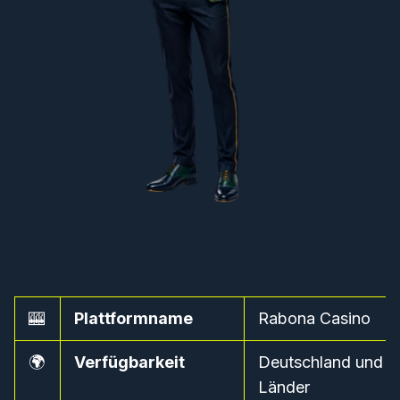
🎰
Plattformname
Rabona Casino
🌍
Verfügbarkeit
Deutschland und vi
Länder