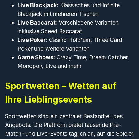
Live Blackjack:
Klassisches und Infinite
Blackjack mit mehreren Tischen
Live Baccarat:
Verschiedene Varianten
inklusive Speed Baccarat
Live Poker:
Casino Hold'em, Three Card
Poker und weitere Varianten
Game Shows:
Crazy Time, Dream Catcher,
Monopoly Live und mehr
Sportwetten – Wetten auf
Ihre Lieblingsevents
Sportwetten sind ein zentraler Bestandteil des
Angebots. Die Plattform bietet tausende Pre-
Match- und Live-Events täglich an, auf die Spieler