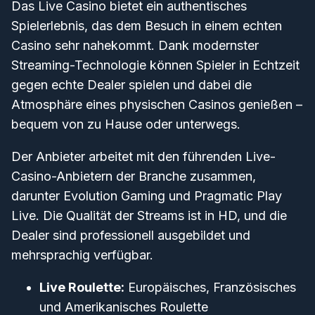
Das Live Casino bietet ein authentisches
Spielerlebnis, das dem Besuch in einem echten
Casino sehr nahekommt. Dank modernster
Streaming-Technologie können Spieler in Echtzeit
gegen echte Dealer spielen und dabei die
Atmosphäre eines physischen Casinos genießen –
bequem von zu Hause oder unterwegs.
Der Anbieter arbeitet mit den führenden Live-
Casino-Anbietern der Branche zusammen,
darunter Evolution Gaming und Pragmatic Play
Live. Die Qualität der Streams ist in HD, und die
Dealer sind professionell ausgebildet und
mehrsprachig verfügbar.
Live Roulette:
Europäisches, Französisches
und Amerikanisches Roulette