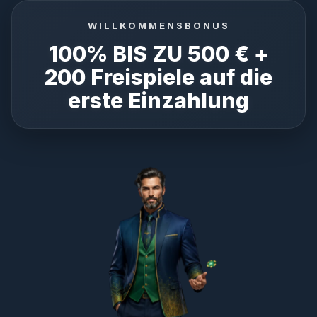
WILLKOMMENSBONUS
100% BIS ZU 500 € +
200 Freispiele auf die
erste Einzahlung