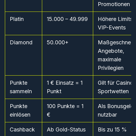
Promotionen
Platin
15.000 – 49.999
Höhere Limits,
VIP-Events
Diamond
50.000+
Maßgeschneid
Angebote,
maximale
Privilegien
Punkte
1 € Einsatz = 1
Gilt für Casino
sammeln
Punkt
Sportwetten
Punkte
100 Punkte = 1
Als Bonusgeld
einlösen
€
nutzbar
Cashback
Ab Gold-Status
Bis zu 15 %