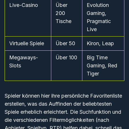
Live-Casino
Über
Evolution
200
Gaming,
Tische
Pragmatic
Live
Virtuelle Spiele
Über 50
Kiron, Leap
Megaways-
Über 100
Big Time
Slots
Gaming, Red
Tiger
Spieler können hier ihre persönliche Favoritenliste
erstellen, was das Auffinden der beliebtesten
Spiele erheblich erleichtert. Die Suchfunktion und
die verschiedenen Filtermöglichkeiten (nach
Anbieter, Spieltyp, RTP) helfen dabei, schnell das