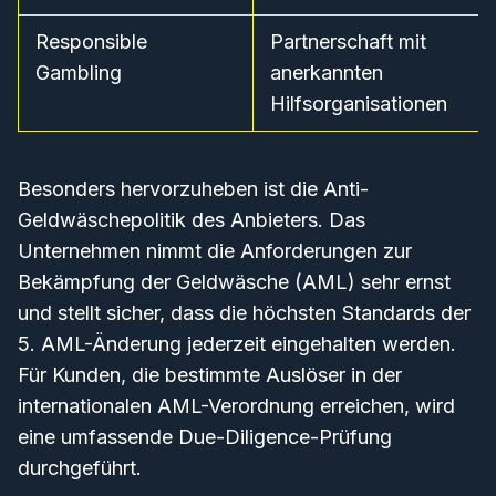
Responsible
Partnerschaft mit
Gambling
anerkannten
Hilfsorganisationen
Besonders hervorzuheben ist die Anti-
Geldwäschepolitik des Anbieters. Das
Unternehmen nimmt die Anforderungen zur
Bekämpfung der Geldwäsche (AML) sehr ernst
und stellt sicher, dass die höchsten Standards der
5. AML-Änderung jederzeit eingehalten werden.
Für Kunden, die bestimmte Auslöser in der
internationalen AML-Verordnung erreichen, wird
eine umfassende Due-Diligence-Prüfung
durchgeführt.