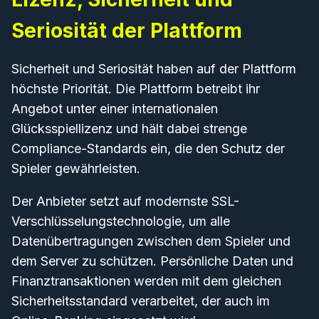
Seriosität der Plattform
Sicherheit und Seriosität haben auf der Plattform
höchste Priorität. Die Plattform betreibt ihr
Angebot unter einer internationalen
Glücksspiellizenz und hält dabei strenge
Compliance-Standards ein, die den Schutz der
Spieler gewährleisten.
Der Anbieter setzt auf modernste SSL-
Verschlüsselungstechnologie, um alle
Datenübertragungen zwischen dem Spieler und
dem Server zu schützen. Persönliche Daten und
Finanztransaktionen werden mit dem gleichen
Sicherheitsstandard verarbeitet, der auch im